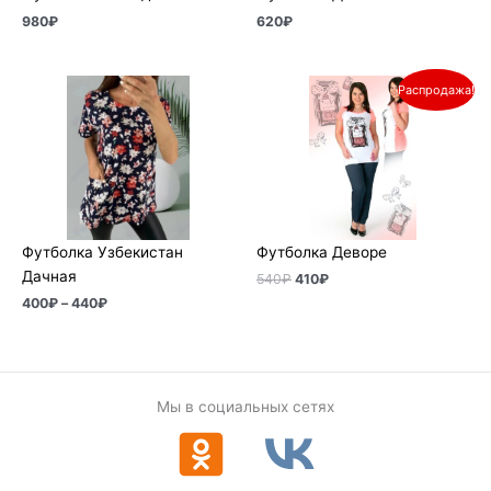
980
₽
620
₽
Диапазон
Первоначальная
Текущая
Распродажа!
цен:
цена
цена:
400₽
составляла
410₽.
–
540₽.
440₽
Футболка Узбекистан
Футболка Деворе
Дачная
540
₽
410
₽
400
₽
–
440
₽
Мы в социальных сетях