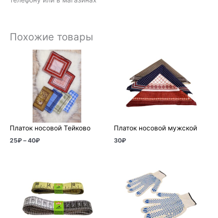
Похожие товары
Диапазон
цен:
25₽
–
40₽
Платок носовой Тейково
Платок носовой мужской
25
₽
–
40
₽
30
₽