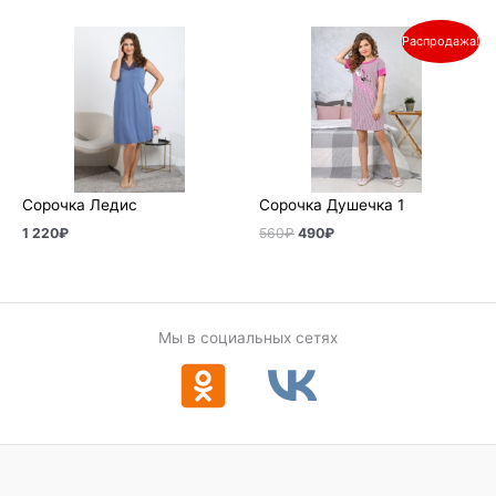
Первоначальная
Текущая
Распродажа!
цена
цена:
составляла
490₽.
560₽.
Сорочка Ледис
Сорочка Душечка 1
1 220
₽
560
₽
490
₽
Мы в социальных сетях