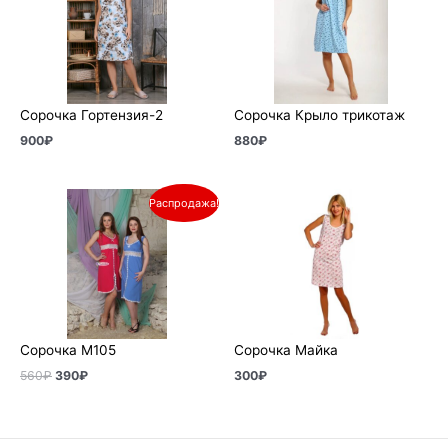
Сорочка Гортензия-2
Сорочка Крыло трикотаж
900
₽
880
₽
Первоначальная
Текущая
Распродажа!
цена
цена:
составляла
390₽.
560₽.
Сорочка М105
Сорочка Майка
560
₽
390
₽
300
₽