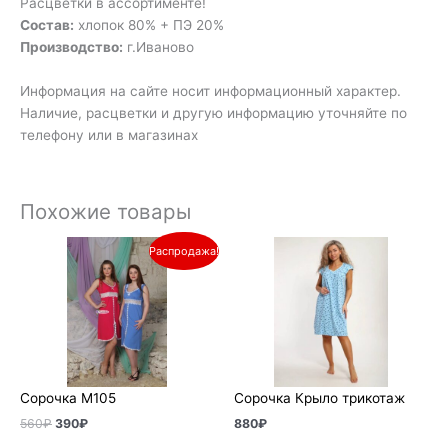
Расцветки в ассортименте!
Состав:
хлопок 80% + ПЭ 20%
Производство:
г.Иваново
Информация на сайте носит информационный характер.
Наличие, расцветки и другую информацию уточняйте по
телефону или в магазинах
Похожие товары
Первоначальная
Текущая
Распродажа!
цена
цена:
составляла
390₽.
560₽.
Сорочка М105
Сорочка Крыло трикотаж
560
₽
390
₽
880
₽