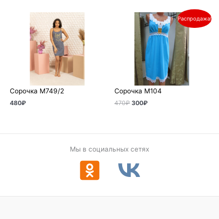
Первоначальная
Текущая
Распродажа!
цена
цена:
составляла
300₽.
470₽.
Сорочка М749/2
Сорочка М104
480
₽
470
₽
300
₽
Мы в социальных сетях