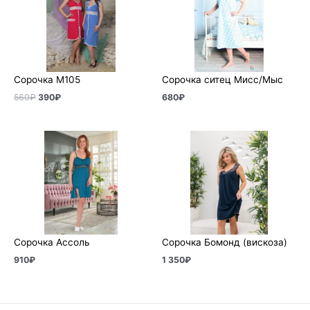
560₽.
Сорочка М105
Сорочка ситец Мисс/Мыс
560
₽
390
₽
680
₽
Сорочка Ассоль
Сорочка Бомонд (вискоза)
910
₽
1 350
₽