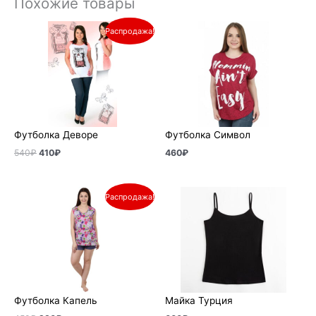
Похожие товары
Первоначальная
Текущая
Распродажа!
цена
цена:
составляла
410₽.
540₽.
Футболка Деворе
Футболка Символ
540
₽
410
₽
460
₽
Первоначальная
Текущая
Распродажа!
цена
цена:
составляла
290₽.
450₽.
Футболка Капель
Майка Турция