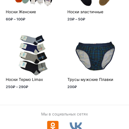
Носки Женские
Носки эластичные
60
₽
–
100
₽
20
₽
–
50
₽
Диапазон
цен:
250₽
–
290₽
Носки Термо Limax
Трусы мужские Плавки
250
₽
–
290
₽
200
₽
Мы в социальных сетях