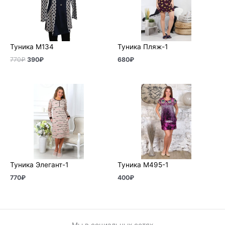
Туника М134
Туника Пляж-1
770
₽
390
₽
680
₽
Туника Элегант-1
Туника М495-1
770
₽
400
₽