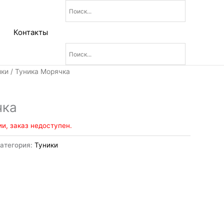
Контакты
ики
/ Туника Морячка
чка
ии, заказ недоступен.
атегория:
Туники