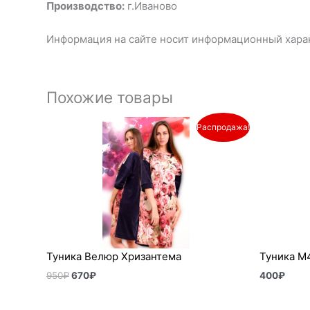
Производство:
г.Иваново
Информация на сайте носит информационный харак
Похожие товары
Первоначальная
Текущая
Распродажа!
цена
цена:
составляла
670₽.
950₽.
Туника Велюр Хризантема
Туника М
950
₽
670
₽
400
₽