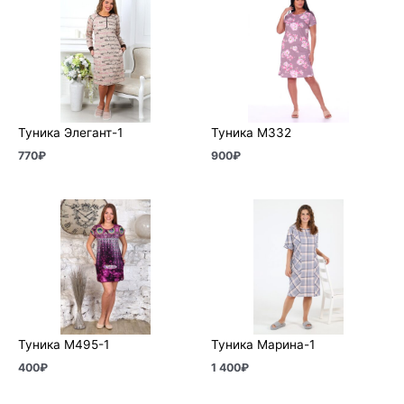
Туника Элегант-1
Туника М332
770
₽
900
₽
Туника М495-1
Туника Марина-1
400
₽
1 400
₽