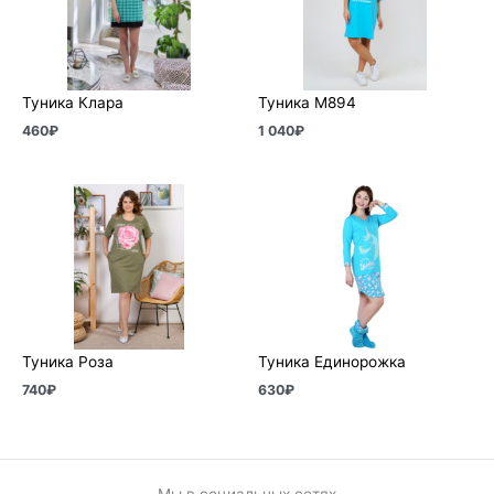
Туника Клара
Туника М894
460
₽
1 040
₽
Туника Роза
Туника Единорожка
740
₽
630
₽