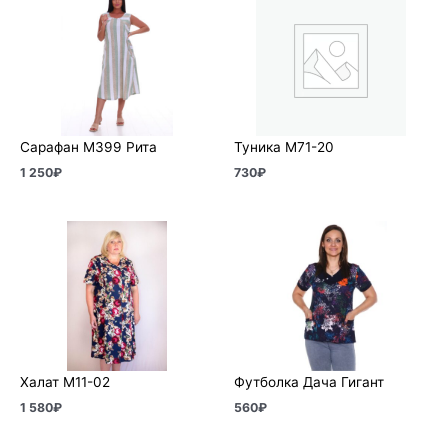
Сарафан М399 Рита
Туника М71-20
1 250
₽
730
₽
Халат М11-02
Футболка Дача Гигант
1 580
₽
560
₽