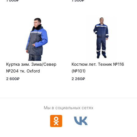
1 000
₽
1 500
₽
Куртка зим. Зима/Север
Костюм лет. Техник №116
№204 тк. Oxford
(№101)
2 600
₽
2 260
₽
Мы в социальных сетях