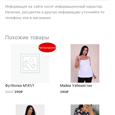
Информация на сайте носит информационный характер.
Наличие, расцветки и другую информацию уточняйте по
телефону или в магазинах
Похожие товары
Первоначальная
Текущая
Распродажа!
цена
цена:
составляла
290₽.
360₽.
Футболка М141/1
Майка Узбекистан
360
₽
290
₽
260
₽
Диапазон
цен:
400₽