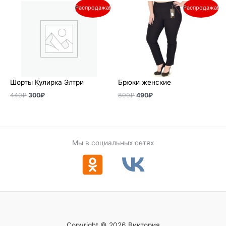
Первоначальная
Текущая
Первоначальная
Текущая
Распродажа!
Распродажа!
цена
цена:
цена
цена:
составляла
300₽.
составляла
490₽.
440₽.
800₽.
Шорты Кулирка Элтри
Брюки женские
440
₽
300
₽
800
₽
490
₽
Мы в социальных сетях
Copyright © 2026 Виктория