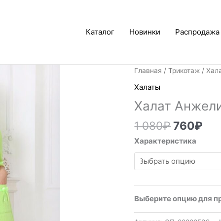
Каталог
Новинки
Распродажа
Первона
Те
Главная
/
Трикотаж
/
Хал
цена
цен
Халаты
составл
76
Халат Анжели
1
080₽.
1 080
₽
760
₽
Характеристика
Выберите опцию для п