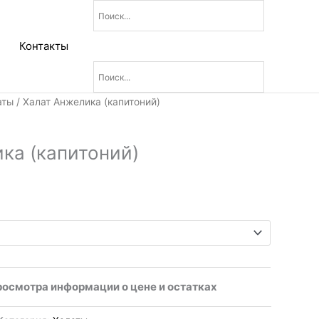
Контакты
чальная
кущая
аты
/ Халат Анжелика (капитоний)
а:
яла
0₽.
ка (капитоний)
росмотра информации о цене и остатках