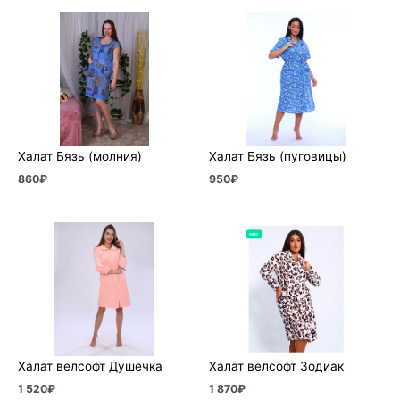
Халат Бязь (молния)
Халат Бязь (пуговицы)
860
₽
950
₽
Халат велсофт Душечка
Халат велсофт Зодиак
1 520
₽
1 870
₽