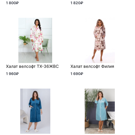
1 800
₽
1 820
₽
Халат велсофт ТХ-36ЖВС
Халат велсофт Филия
1 960
₽
1 690
₽