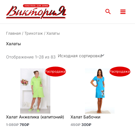
Перейти
Main
к
Поиск
Menu
содержимому
Главная
/
Трикотаж
/ Халаты
Халаты
Отображение 1–28 из 83
Первоначальная
Текущая
Первоначальная
Текущая
Распродажа!
Распродажа!
цена
цена:
цена
цена:
составляла
760₽.
составляла
300₽.
1
450₽.
080₽.
Халат Анжелика (капитоний)
Халат Бабочки
1 080
₽
760
₽
450
₽
300
₽