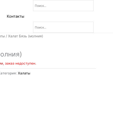
Контакты
аты
/ Халат Бязь (молния)
молния)
ии, заказ недоступен.
Категория:
Халаты