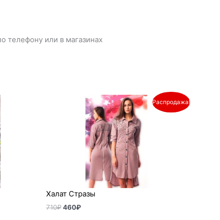
о телефону или в магазинах
Первоначальная
Текущая
Распродажа!
цена
цена:
составляла
460₽.
710₽.
Халат Стразы
710
₽
460
₽