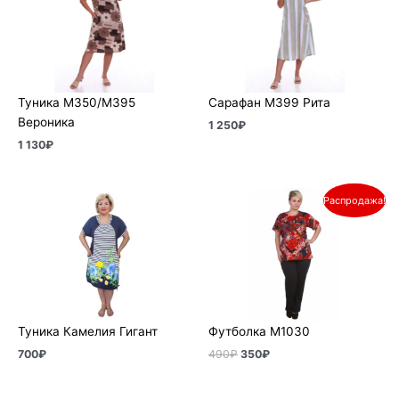
Туника М350/М395
Сарафан М399 Рита
Вероника
1 250
₽
1 130
₽
Первоначальная
Текущая
Распродажа!
цена
цена:
составляла
350₽.
490₽.
Туника Камелия Гигант
Футболка М1030
700
₽
490
₽
350
₽