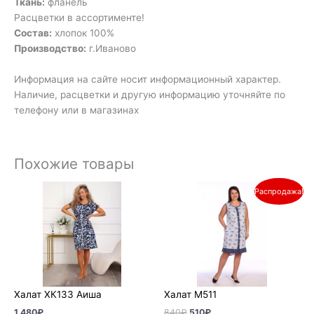
Ткань:
фланель
Расцветки в ассортименте!
Состав:
хлопок 100%
Производство:
г.Иваново
Информация на сайте носит информационный характер.
Наличие, расцветки и другую информацию уточняйте по
телефону или в магазинах
Похожие товары
Первоначальная
Текущая
Распродажа!
цена
цена:
составляла
510₽.
840₽.
Халат ХК133 Аиша
Халат М511
1 480
₽
840
₽
510
₽