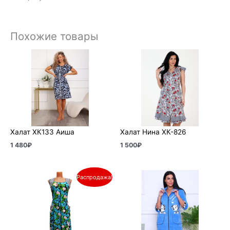
Похожие товары
Халат ХК133 Аиша
Халат Нина ХК-826
1 480
₽
1 500
₽
Первоначальная
Текущая
Распродажа!
цена
цена:
составляла
604₽.
710₽.