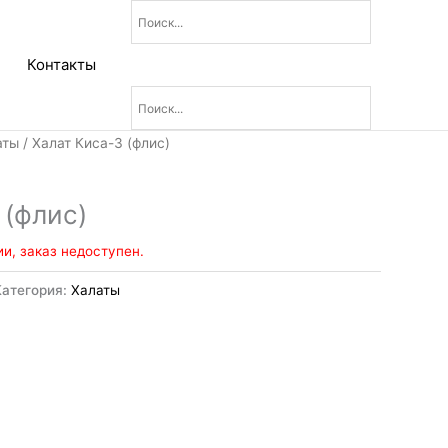
Контакты
аты
/ Халат Киса-3 (флис)
 (флис)
ии, заказ недоступен.
Категория:
Халаты