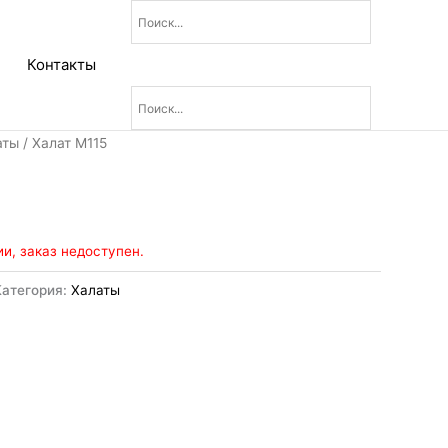
Контакты
аты
/ Халат М115
ии, заказ недоступен.
Категория:
Халаты