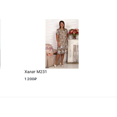
Халат М231
1 200
₽