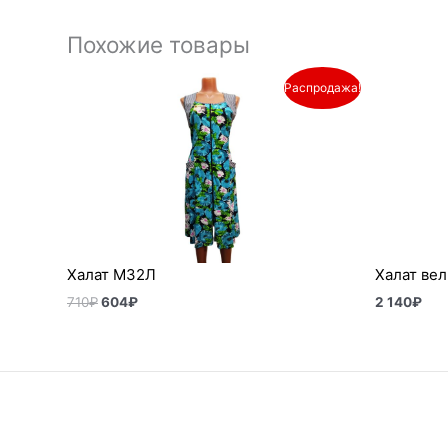
Похожие товары
Первоначальная
Текущая
Распродажа!
цена
цена:
составляла
604₽.
710₽.
Халат М32Л
Халат ве
710
₽
604
₽
2 140
₽