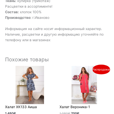
Ткань:
кулирка (трикотаж)
Расцветки в ассортименте!
Состав:
хлопок 100%
Производство:
г.Иваново
Информация на сайте носит информационный характер.
Наличие, расцветки и другую информацию уточняйте по
телефону или в магазинах
Похожие товары
Первоначальная
Текущая
Распродажа!
цена
цена:
составляла
700₽.
1
080₽.
Халат ХК133 Аиша
Халат Вероника-1
1 480
₽
1 080
₽
700
₽