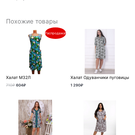
Похожие товары
Первоначальная
Текущая
Распродажа!
цена
цена:
составляла
604₽.
710₽.
Халат М32Л
Халат Одуванчики пуговицы
710
₽
604
₽
1 290
₽