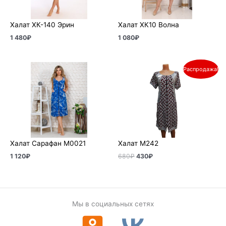
Халат ХК-140 Эрин
Халат ХК10 Волна
1 480
₽
1 080
₽
Первоначальная
Текущая
Распродажа!
цена
цена:
составляла
430₽.
680₽.
Халат Сарафан М0021
Халат М242
1 120
₽
680
₽
430
₽
Мы в социальных сетях