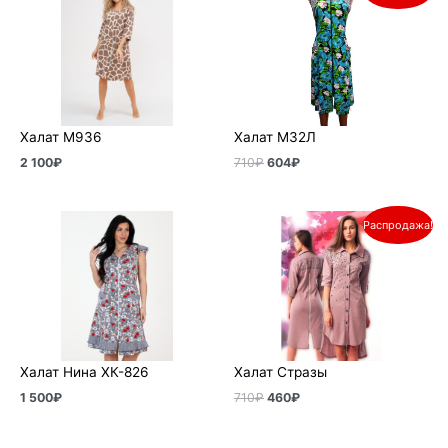
составляла
604₽.
710₽.
Халат М936
Халат М32Л
2 100
₽
710
₽
604
₽
Первоначальная
Текущая
Распродажа!
цена
цена:
составляла
460₽.
710₽.
Халат Нина ХК-826
Халат Стразы
1 500
₽
710
₽
460
₽