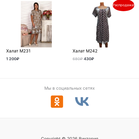
Первоначальная
Текущая
Распродажа!
цена
цена:
составляла
430₽.
680₽.
Халат М231
Халат М242
1 200
₽
680
₽
430
₽
Мы в социальных сетях
Copyright © 2026 Виктория