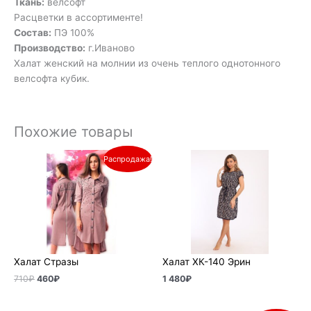
Ткань:
велсофт
Расцветки в ассортименте!
Состав:
ПЭ 100%
Производство:
г.Иваново
Халат женский на молнии из очень теплого однотонного
велсофта кубик.
Похожие товары
Первоначальная
Текущая
Распродажа!
цена
цена:
составляла
460₽.
710₽.
Халат Стразы
Халат ХК-140 Эрин
710
₽
460
₽
1 480
₽