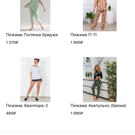
Пижама Полянка бриджи
Пижама П-11
1 370
₽
1 900
₽
Пижама Авантюра-2
Пижама Акапулько (брюки)
480
₽
1 090
₽