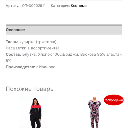
Артикул:
ОП-00002911
Категория:
Костюмы
Описание
Ткань:
кулирка (трикотаж)
Расцветки в ассортименте!
Состав:
Блузка: Хлопок 100%Бриджи: Вискоза 95% эластан
5%
Производство:
г.Иваново
Похожие товары
Первоначальная
Текущая
Распродажа!
цена
цена:
составляла
600₽.
1
200₽.