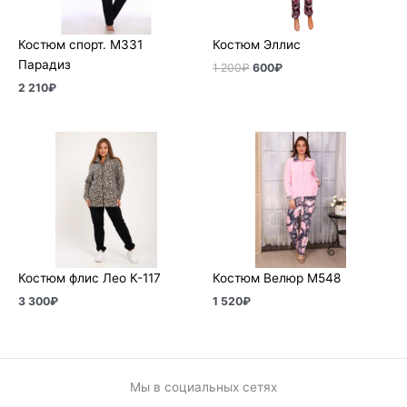
Костюм спорт. М331
Костюм Эллис
Парадиз
1 200
₽
600
₽
2 210
₽
Костюм флис Лео К-117
Костюм Велюр М548
3 300
₽
1 520
₽
Мы в социальных сетях