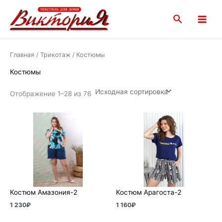
Перейти
Main
к
Поиск
Menu
содержимому
Главная
/
Трикотаж
/ Костюмы
Костюмы
Отображение 1–28 из 76
Костюм Амазония-2
Костюм Арагоста-2
1 230
₽
1 160
₽