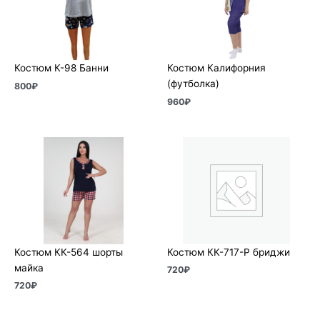
Костюм К-98 Банни
Костюм Калифорния
(футболка)
800
₽
960
₽
Костюм КК-564 шорты
Костюм КК-717-Р бриджи
майка
720
₽
720
₽