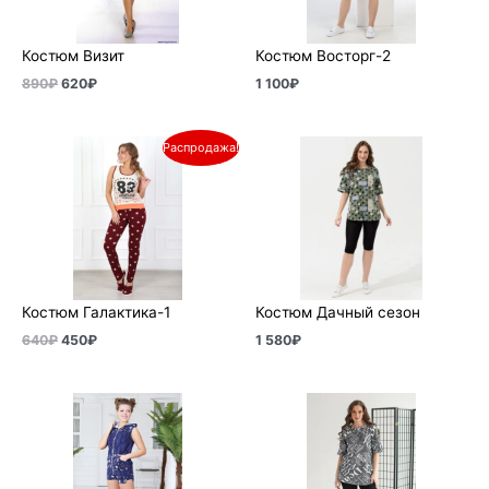
Костюм Визит
Костюм Восторг-2
890
₽
620
₽
1 100
₽
Первоначальная
Текущая
Распродажа!
цена
цена:
составляла
450₽.
640₽.
Костюм Галактика-1
Костюм Дачный сезон
640
₽
450
₽
1 580
₽