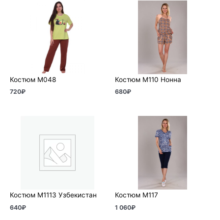
Костюм М048
Костюм М110 Нонна
720
₽
680
₽
Костюм М1113 Узбекистан
Костюм М117
640
₽
1 060
₽