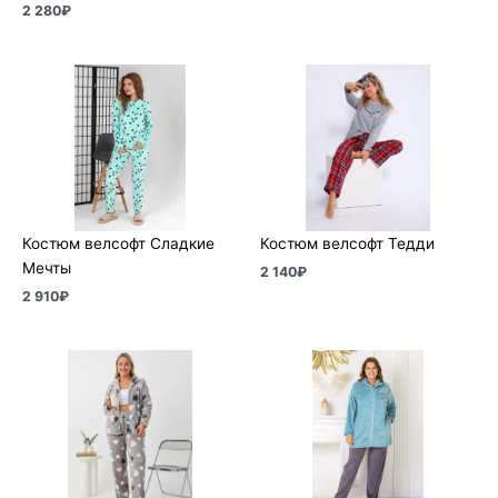
2 280
₽
Костюм велсофт Сладкие
Костюм велсофт Тедди
Мечты
2 140
₽
2 910
₽
Диапазон
цен:
1
490₽
–
1
920₽