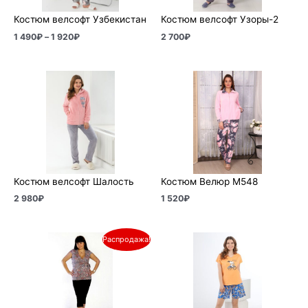
Костюм велсофт Узбекистан
Костюм велсофт Узоры-2
1 490
₽
–
1 920
₽
2 700
₽
Костюм велсофт Шалость
Костюм Велюр М548
2 980
₽
1 520
₽
Первоначальная
Текущая
Распродажа!
цена
цена:
составляла
620₽.
890₽.