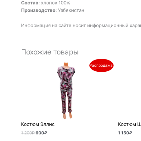
Состав:
хлопок 100%
Производство:
Узбекистан
Информация на сайте носит информационный харак
Похожие товары
Первоначальная
Текущая
Распродажа!
цена
цена:
составляла
600₽.
1
200₽.
Костюм Эллис
Костюм Ш
1 200
₽
600
₽
1 150
₽