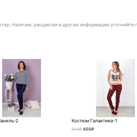
тер. Наличие, расцветки и другую информацию уточняйте п
Первоначальная
Текущая
цена
цена:
составляла
450₽.
640₽.
анель-2
Костюм Галактика-1
640
₽
450
₽