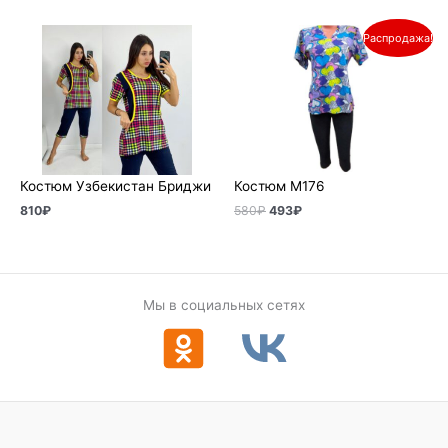
Первоначальная
Текущая
Распродажа!
цена
цена:
составляла
493₽.
580₽.
Костюм Узбекистан Бриджи
Костюм М176
810
₽
580
₽
493
₽
Мы в социальных сетях