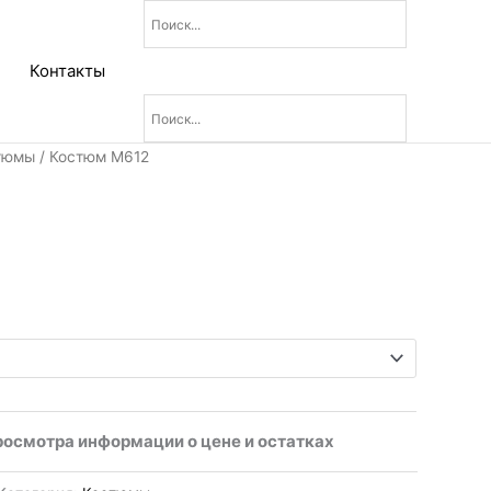
Контакты
тюмы
/ Костюм М612
2
росмотра информации о цене и остатках