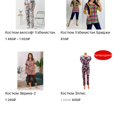
1
490₽
–
1
920₽
Костюм велсофт Узбекистан
Костюм Узбекистан Бриджи
1 490
₽
–
1 920
₽
810
₽
Первоначальная
Текущая
Распродажа!
цена
цена:
составляла
600₽.
1
200₽.
Костюм Эврика-2
Костюм Эллис
1 280
₽
1 200
₽
600
₽