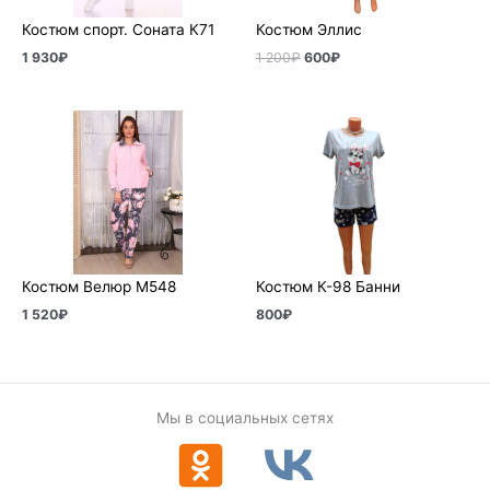
Костюм спорт. Соната К71
Костюм Эллис
1 930
₽
1 200
₽
600
₽
Костюм Велюр М548
Костюм К-98 Банни
1 520
₽
800
₽
Мы в социальных сетях