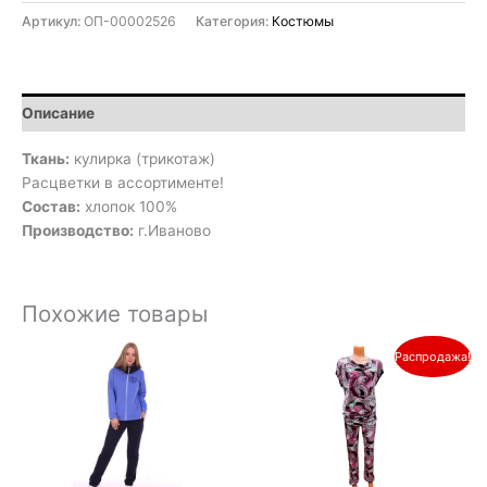
Артикул:
ОП-00002526
Категория:
Костюмы
Описание
Ткань:
кулирка (трикотаж)
Расцветки в ассортименте!
Состав:
хлопок 100%
Производство:
г.Иваново
Похожие товары
Первоначальная
Текущая
Распродажа!
цена
цена:
составляла
600₽.
1
200₽.