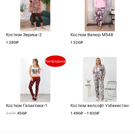
Костюм Эврика-2
Костюм Велюр М548
1 280
₽
1 520
₽
Первоначальная
Текущая
Диапазон
Распродажа!
цена
цена:
цен:
составляла
450₽.
1
640₽.
490₽
–
1
920₽
Костюм Галактика-1
Костюм велсофт Узбекистан
640
₽
450
₽
1 490
₽
–
1 920
₽