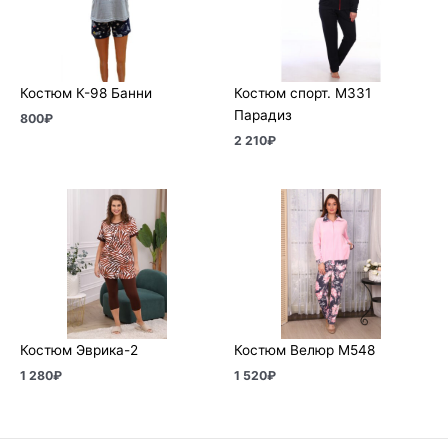
Костюм К-98 Банни
Костюм спорт. М331
Парадиз
800
₽
2 210
₽
Костюм Эврика-2
Костюм Велюр М548
1 280
₽
1 520
₽