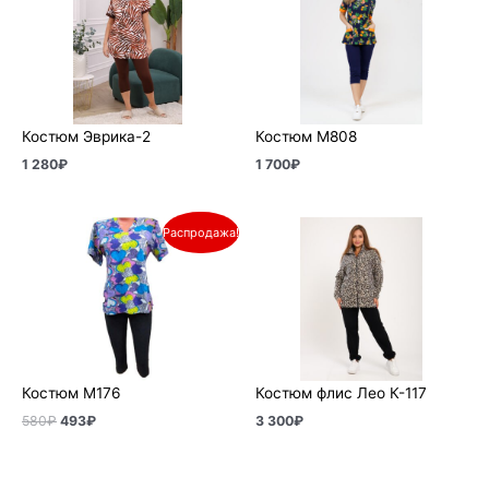
Костюм Эврика-2
Костюм М808
1 280
₽
1 700
₽
Первоначальная
Текущая
Распродажа!
цена
цена:
составляла
493₽.
580₽.
Костюм М176
Костюм флис Лео К-117
580
₽
493
₽
3 300
₽