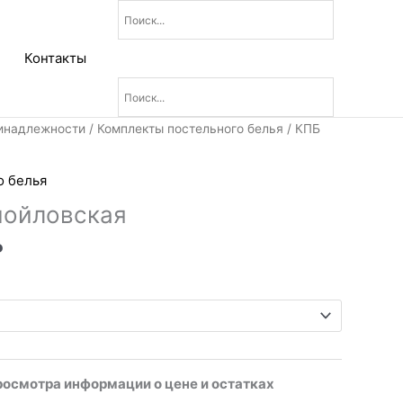
Контакты
Диапазон
инадлежности
/
Комплекты постельного белья
/ КПБ
цен:
2
о белья
130₽
мойловская
–
3
₽
440₽
росмотра информации о цене и остатках