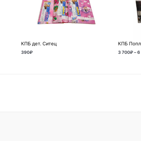
КПБ дет. Ситец
КПБ Попл
390
₽
3 700
₽
–
6