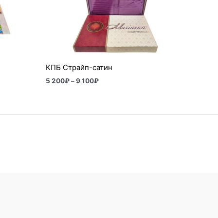
–
9
100₽
КПБ Страйп-сатин
5 200
₽
–
9 100
₽