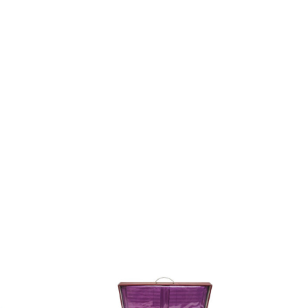
Диапазон
цен:
5
200₽