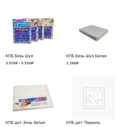
Диапазон
цен:
3
070₽
–
5
550₽
КПБ Бязь Шуя
КПБ Бязь Шуя Белая
3 070
₽
–
5 550
₽
2 260
₽
КПБ дет. Бязь белая
КПБ дет. Перкаль