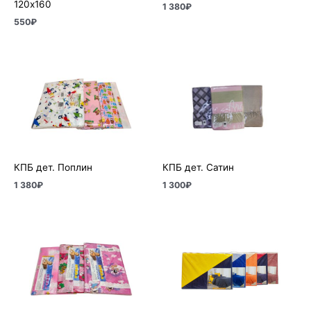
120х160
1 380
₽
550
₽
КПБ дет. Поплин
КПБ дет. Сатин
1 380
₽
1 300
₽
Диапазон
цен:
3
160₽
–
5
220₽