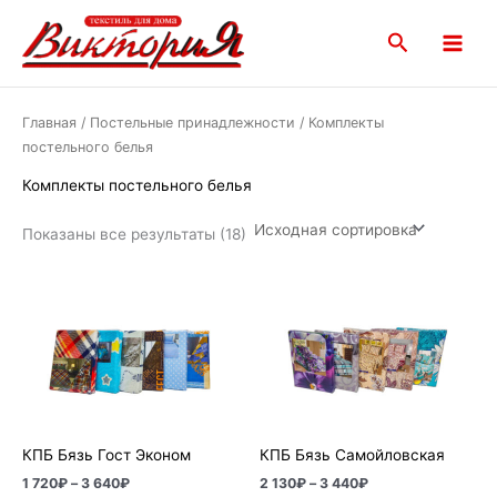
Перейти
Main
к
Поиск
Menu
содержимому
Главная
/
Постельные принадлежности
/ Комплекты
постельного белья
Комплекты постельного белья
Показаны все результаты (18)
Диапазон
Диапазон
цен:
цен:
1
2
720₽
130₽
–
–
3
3
640₽
440₽
КПБ Бязь Гост Эконом
КПБ Бязь Самойловская
1 720
₽
–
3 640
₽
2 130
₽
–
3 440
₽