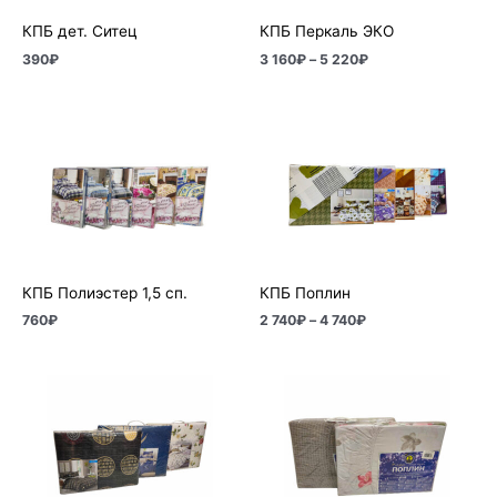
КПБ дет. Ситец
КПБ Перкаль ЭКО
390
₽
3 160
₽
–
5 220
₽
Диапазон
цен:
2
740₽
–
4
740₽
КПБ Полиэстер 1,5 сп.
КПБ Поплин
760
₽
2 740
₽
–
4 740
₽
Диапазон
Диапазон
цен:
цен:
3
3
700₽
160₽
–
–
6
5
000₽
320₽