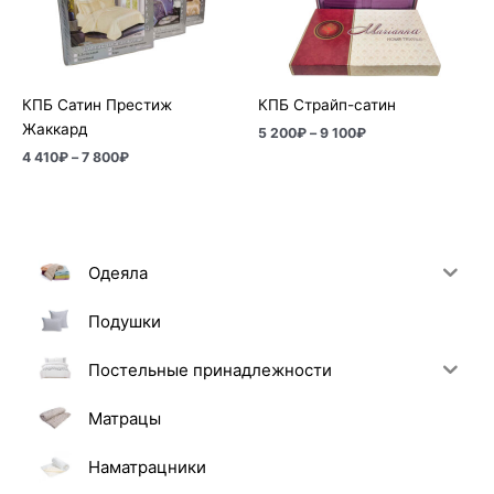
–
–
7
9
800₽
100₽
КПБ Сатин Престиж
КПБ Страйп-сатин
Жаккард
5 200
₽
–
9 100
₽
4 410
₽
–
7 800
₽
Одеяла
Подушки
Постельные принадлежности
Матрацы
Наматрацники