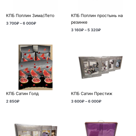
КПБ Поплин Зима/Лето
КПБ Поплин простынь на
резинке
3 700
₽
–
6 000
₽
3 160
₽
–
5 320
₽
Диапазон
цен:
3
600₽
–
6
000₽
КПБ Сатин Голд
КПБ Сатин Престиж
2 850
₽
3 600
₽
–
6 000
₽
Диапазон
Диапазон
цен:
цен:
4
5
410₽
200₽