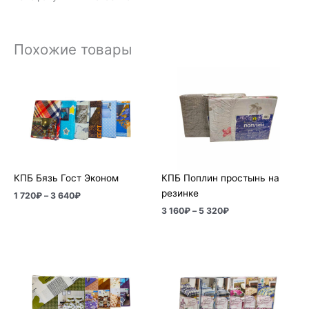
Похожие товары
Диапазон
Диапазон
цен:
цен:
1
3
720₽
160₽
–
–
3
5
640₽
320₽
КПБ Бязь Гост Эконом
КПБ Поплин простынь на
резинке
1 720
₽
–
3 640
₽
3 160
₽
–
5 320
₽
Диапазон
цен:
2
740₽
–
4