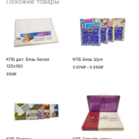
Похожие товары
Диапазон
цен:
3
070₽
–
5
550₽
КПБ дет. Бязь белая
КПБ Бязь Шуя
120х160
3 070
₽
–
5 550
₽
550
₽
Диапазон
Диапазон
цен:
цен:
2
5
740₽
200₽
–
–
4
9
740₽
100₽