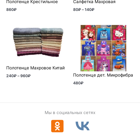
Полотенце Крестильное
Салфетка Махровая
860
₽
80
₽
–
140
₽
Диапазон
цен:
240₽
–
960₽
Полотенце Махровое Китай
Полотенце дет. Микрофибра
240
₽
–
960
₽
480
₽
Мы в социальных сетях