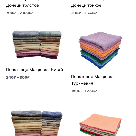
Донецк толстое
Донецк тонкое
790
₽
–
2 480
₽
290
₽
–
1 740
₽
Диапазон
Диапазон
цен:
цен:
240₽
180₽
–
–
960₽
1
280₽
Полотенце Махровое Китай
Полотенце Махровое
240
₽
–
960
₽
Туркмения
180
₽
–
1 280
₽
Диапазон
Диапазон
цен:
цен:
660₽
130₽
–
–
1
660₽
270₽