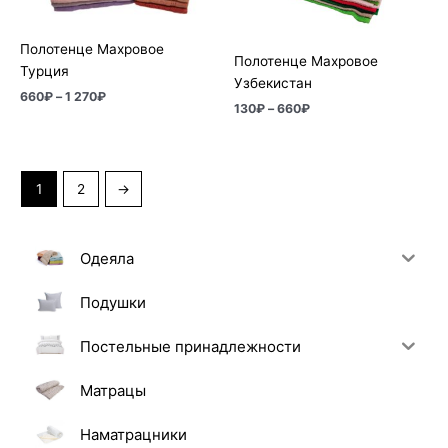
Полотенце Махровое
Полотенце Махровое
Турция
Узбекистан
660
₽
–
1 270
₽
130
₽
–
660
₽
1
2
→
Одеяла
Подушки
Постельные принадлежности
Матрацы
Наматрацники