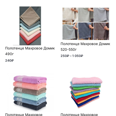
Диапазон
цен:
250₽
–
1
050₽
Полотенце Махровое Домик
Полотенце Махровое Домик
520-550г
490г
250
₽
–
1 050
₽
240
₽
Диапазон
Диапазон
цен:
цен:
790₽
290₽
–
–
2
1
480₽
740₽
Полотенце Махровое
Полотенце Махровое