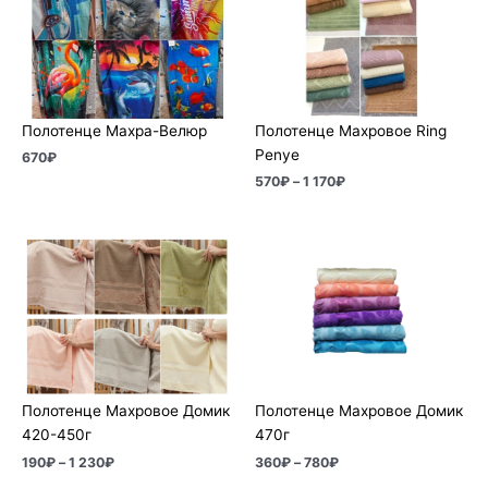
–
1
170₽
Полотенце Махра-Велюр
Полотенце Махровое Ring
Penye
670
₽
570
₽
–
1 170
₽
Диапазон
Диапазон
цен:
цен:
190₽
360₽
–
–
1
780₽
230₽
Полотенце Махровое Домик
Полотенце Махровое Домик
420-450г
470г
190
₽
–
1 230
₽
360
₽
–
780
₽