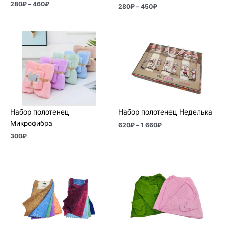
280
₽
–
460
₽
280
₽
–
450
₽
Диапазон
цен:
620₽
–
1
660₽
Набор полотенец
Набор полотенец Неделька
Микрофибра
620
₽
–
1 660
₽
300
₽