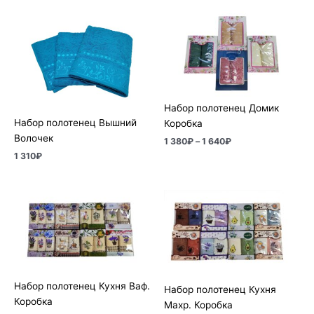
Диапазон
цен:
1
380₽
–
1
640₽
Набор полотенец Домик
Набор полотенец Вышний
Коробка
Волочек
1 380
₽
–
1 640
₽
1 310
₽
Диапазон
Диапазон
цен:
цен:
280₽
280₽
–
–
460₽
450₽
Набор полотенец Кухня Ваф.
Набор полотенец Кухня
Коробка
Махр. Коробка