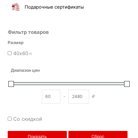
Подарочные сертификаты
Фильтр товаров
Размер
40х60
(1)
Диапазон цен
-
₽
Minimum Price
Maximum Price
Со скидкой
Показать
Сброс