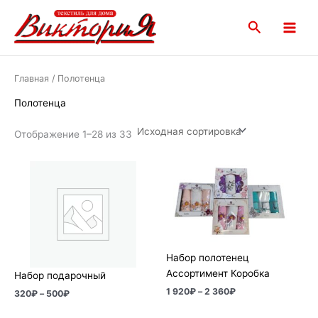
Перейти
Main
к
Поиск
Menu
содержимому
Главная
/ Полотенца
Полотенца
Отображение 1–28 из 33
Диапазон
Диапазон
цен:
цен:
320₽
1
–
920₽
500₽
–
2
360₽
Набор полотенец
Ассортимент Коробка
Набор подарочный
1 920
₽
–
2 360
₽
320
₽
–
500
₽