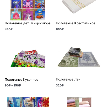
Полотенце дет. Микрофибра
Полотенце Крестильное
480
₽
860
₽
Диапазон
цен:
90₽
–
150₽
Полотенце Лен
Полотенце Кухонное
320
₽
90
₽
–
150
₽
Диапазон
цен:
570₽