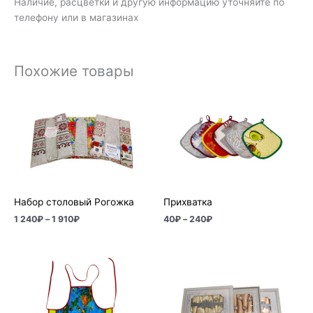
Наличие, расцветки и другую информацию уточняйте по
телефону или в магазинах
Похожие товары
Диапазон
Диапазон
цен:
цен:
1
40₽
240₽
–
–
240₽
1
910₽
Набор столовый Рогожка
Прихватка
1 240
₽
–
1 910
₽
40
₽
–
240
₽