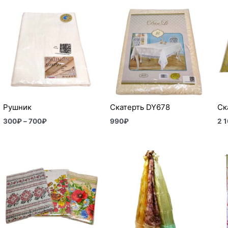
Диапазон
цен:
300₽
–
700₽
Рушник
Скатерть DY678
Ск
300
₽
–
700
₽
990
₽
2 
Диапазон
цен:
600₽
–
1
120₽