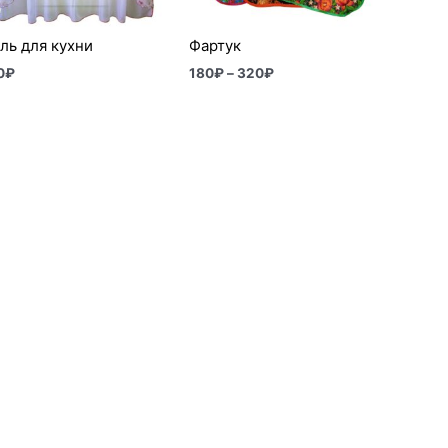
ль для кухни
Фартук
0
₽
180
₽
–
320
₽