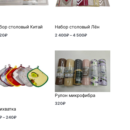
500₽
бор столовый Китай
Набор столовый Лён
420
₽
2 400
₽
–
4 500
₽
Диапазон
цен:
40₽
–
240₽
Рулон микрофибра
320
₽
ихватка
₽
–
240
₽