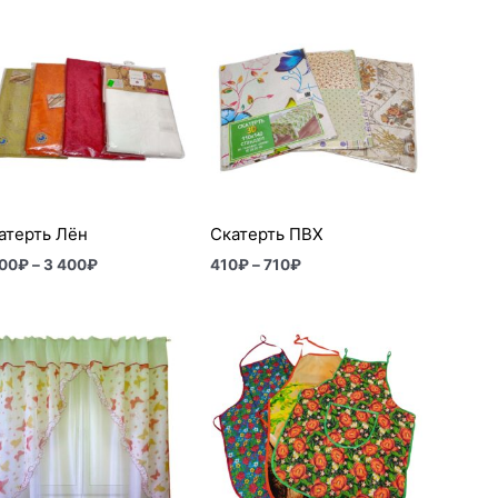
Диапазон
Диапазон
цен:
цен:
2
410₽
100₽
–
–
710₽
3
400₽
атерть Лён
Скатерть ПВХ
100
₽
–
3 400
₽
410
₽
–
710
₽
Диапазон
цен:
180₽
–
320₽