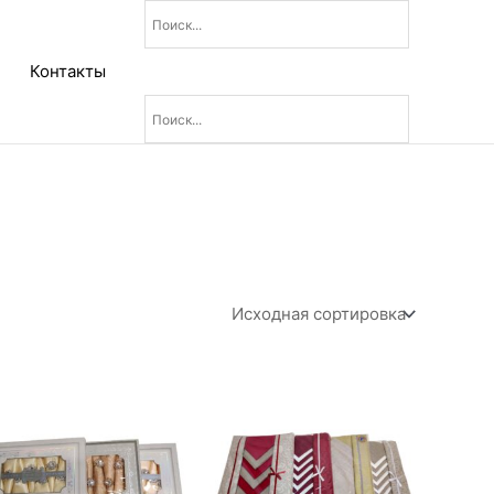
Контакты
Диапазон
цен:
2
400₽
–
4