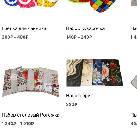
Грелка для чайника
Набор Кухарочка
На
200
₽
–
400
₽
140
₽
–
240
₽
1 
Диапазон
цен:
1
240₽
–
1
910₽
Наноковрик
320
₽
Набор столовый Рогожка
Пр
1 240
₽
–
1 910
₽
40