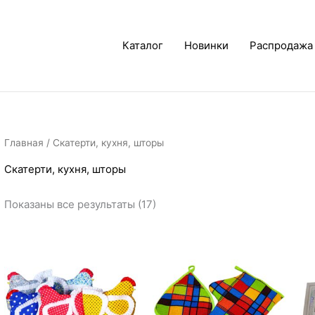
Каталог
Новинки
Распродажа
Главная
/ Скатерти, кухня, шторы
Скатерти, кухня, шторы
Показаны все результаты (17)
Диапазон
Диапазон
цен:
цен:
200₽
140₽
–
–
400₽
240₽