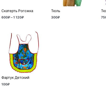
Скатерть Рогожка
Тюль
Тю
600
₽
–
1 120
₽
300
₽
75
Фартук Детский
100
₽