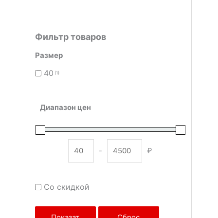
Фильтр товаров
Размер
40
(1)
Диапазон цен
-
₽
Minimum Price
Maximum Price
Со скидкой
Показат
Сброс