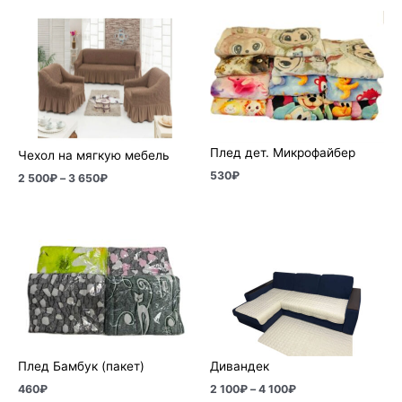
Диапазон
цен:
2
500₽
–
3
650₽
Плед дет. Микрофайбер
Чехол на мягкую мебель
530
₽
2 500
₽
–
3 650
₽
Диапазон
цен:
2
100₽
–
4
100₽
Плед Бамбук (пакет)
Дивандек
460
₽
2 100
₽
–
4 100
₽