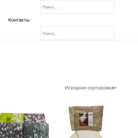
Контакты
Диапазон
цен:
6
630₽
–
7