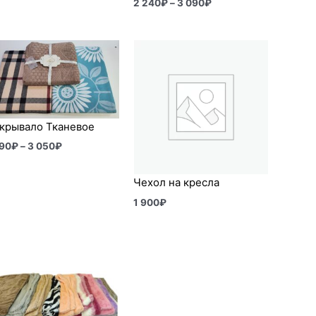
2 240
₽
–
3 090
₽
Диапазон
цен:
2
190₽
–
3
050₽
крывало Тканевое
190
₽
–
3 050
₽
Чехол на кресла
1 900
₽