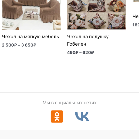
3
650₽
Че
18
Чехол на мягкую мебель
Чехол на подушку
Гобелен
2 500
₽
–
3 650
₽
490
₽
–
620
₽
Мы в социальных сетях