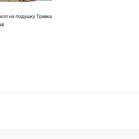
хол на подушку Травка
0
₽