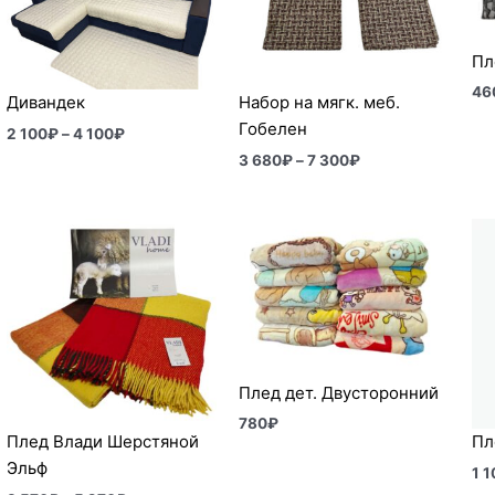
100₽
300₽
Пл
46
Дивандек
Набор на мягк. меб.
Гобелен
2 100
₽
–
4 100
₽
3 680
₽
–
7 300
₽
Диапазон
цен:
3
570₽
–
5
270₽
Плед дет. Двусторонний
780
₽
Плед Влади Шерстяной
Пл
Эльф
1 1