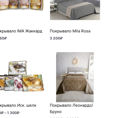
крывало IMA Жаккард
Покрывало Mila Rosa
360
₽
3 200
₽
Диапазон
Диапазон
цен:
цен:
910₽
2
–
240₽
1
–
300₽
3
090₽
крывало Иск. шелк
Покрывало Леонардо/
Бруно
0
₽
–
1 300
₽