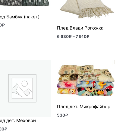
910₽
ед Бамбук (пакет)
0
₽
Плед Влади Рогожка
6 630
₽
–
7 910
₽
Плед дет. Микрофайбер
530
₽
ед дет. Меховой
00
₽