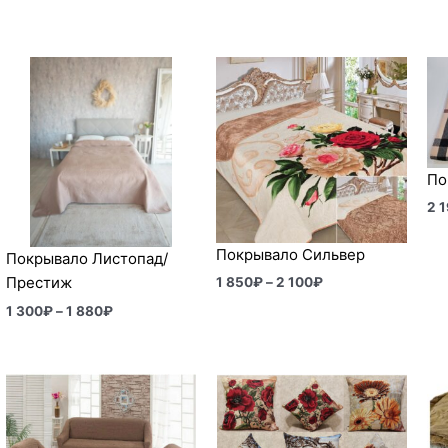
Диапазон
Диапазон
цен:
цен:
1
1
300₽
850₽
–
–
1
2
880₽
100₽
По
2 
Покрывало Сильвер
Покрывало Листопад/
Престиж
1 850
₽
–
2 100
₽
1 300
₽
–
1 880
₽
Диапазон
Диапазон
цен:
цен:
2
490₽
500₽
–
–
620₽