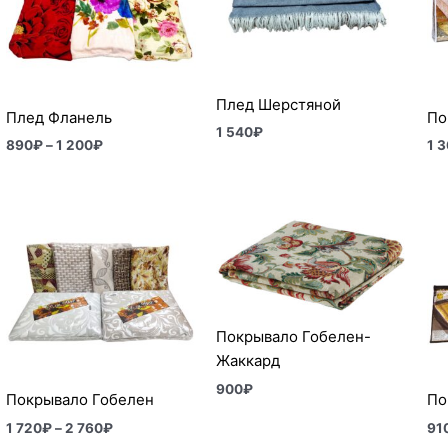
200₽
Плед Шерстяной
Плед Фланель
По
1 540
₽
890
₽
–
1 200
₽
1 
Диапазон
цен:
1
720₽
–
2
760₽
Покрывало Гобелен-
Жаккард
900
₽
Покрывало Гобелен
По
1 720
₽
–
2 760
₽
91