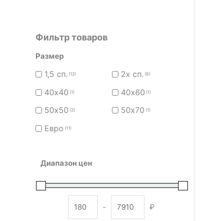
Фильтр товаров
Размер
1,5 сп.
2х сп.
(12)
(8)
40х40
40х60
(1)
(1)
50х50
50х70
(2)
(1)
Евро
(11)
Диапазон цен
-
₽
Minimum Price
Maximum Price