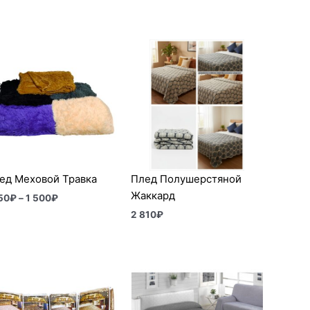
Диапазон
цен:
1
150₽
–
1
500₽
ед Меховой Травка
Плед Полушерстяной
Жаккард
50
₽
–
1 500
₽
2 810
₽