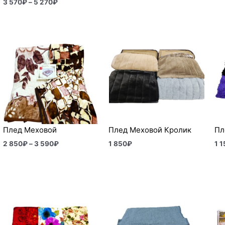
3 570
₽
–
5 270
₽
Диапазон
цен:
2
850₽
–
3
590₽
Плед Меховой
Плед Меховой Кролик
Пл
2 850
₽
–
3 590
₽
1 850
₽
1 1
Диапазон
цен:
890₽
–
1