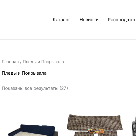
Каталог
Новинки
Распродажа
Главная
/ Пледы и Покрывала
Пледы и Покрывала
Показаны все результаты (27)
Диапазон
Диапазон
цен:
цен:
2
3
100₽
680₽
–
–
4
7